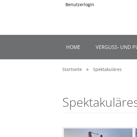
Benutzerlogin
HOME
VERGUSS- UND P
»
Startseite
Spektakuläres
Konto erstellen
Spektakuläre
Passwort vergessen?